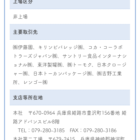
上場区分
非上場
主要取引先
㈱伊藤園、キリンビバレッジ㈱、コカ・コーラボ
トラーズジャパン㈱、サントリー食品インターナシ
ョナル㈱、東洋製罐㈱、㈱トーモク、日本クロージ
ャー㈱、日本トーカンパッケージ㈱、㈱吉野工業
所、レンゴー㈱
支店等所在地
本社 〒670-0964 兵庫県姫路市豊沢町156番地 姫
路アドバンスビル8階
TEL：079-280-3185 FAX：079-280-3186
本社第二工場 〒679-2415 兵庫県神崎郡神河町