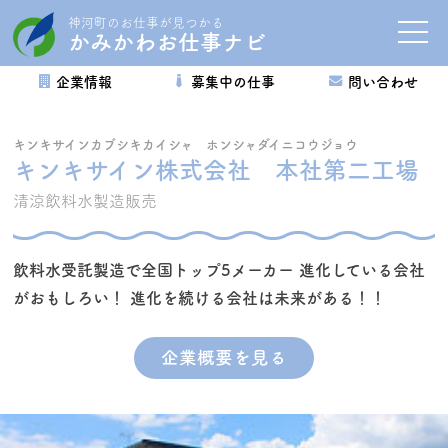
神河町のお仕事が見つかる
toggle
かみかわお仕事ナビ
naviga
企業情報
募集中の仕事
問い合わせ
キンキサインカブシキカイシャ ホンシャダイニコウジョウ
キンキサイン株式会社 本社第二工場
清涼飲料水製造販売
飲料水受託製造で全国トップ5メーカー 進化している会社
がおもしろい！ 進化を続ける会社は未来がある！！
企業概要を見る