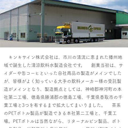
キンキサイン株式会社は、市川の清流に恵まれた播州地
域で誕生した清涼飲料水製造会社です。 創業当初は、サ
イダーや缶コーヒといった自社商品の製造がメインでした
が、皆様がよく知っている大手の飲料メーカー様の受託製
造がメインとなり、製造拠点としては、神崎郡神河町の本
社第二工場、徳島県勝浦郡の徳島工場、千葉県香取市の千
葉工場と3つを有するまで拡大してまいりました。 茶系
のPETボトル製品が製造できる本社第二工場と、千葉工
場。PETボトルは当然ながら、リターナルビン製品、ボト